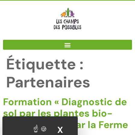
Panneau de gestion des cookies
Étiquette :
Partenaires
Formation « Diagnostic de
sol par les plantes bio-
indicatrices » par la Ferme
X
MASQUER LE BA