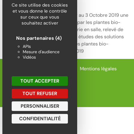
des Clos
Ce site utilise des cookies
et vous donne le contrôle
La Ferme des Clos organise du 1er au 3 Octobre 2019 une
sur ceux que vous
formation sur le diagnostic de sol par les plantes bio-
souhaitez activer
indicatrices. Au programme : théorie en salle, relevé de
terrain, analyse des inventaires et études des solutions
Nos partenaires
(4)
pratiques. Diagnostic de sol par les plantes bio-
APIs
indicatrices du 1er au 3 octobre 2019
Mesure d'audience
Vidéos
Politique de confidentialité
Mentions légales
TOUT ACCEPTER
Plan du site
TOUT REFUSER
| Réalisation
Agence Subotaï
PERSONNALISER
CONFIDENTIALITÉ