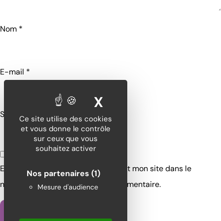
Nom
*
E-mail
*
X
MASQUER LE BA
Site web
Ce site utilise des cookies
et vous donne le contrôle
sur ceux que vous
souhaitez activer
Enregistrer mon nom, mon e-mail et mon site dans le
Nos partenaires
(1)
navigateur pour mon prochain commentaire.
Mesure d'audience