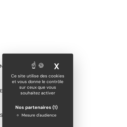
X
MASQUER LE BA
Nom
*
Ce site utilise des cookies
et vous donne le contrôle
sur ceux que vous
E-mail
*
souhaitez activer
Nos partenaires
(1)
Site web
Mesure d'audience