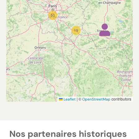
50
19
|
©
contributors
Leaflet
OpenStreetMap
Nos partenaires historiques