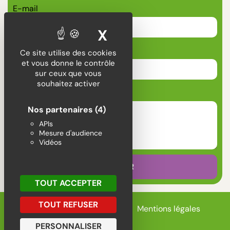
E-mail
X
MASQUER LE BA
Téléphone
Ce site utilise des cookies
et vous donne le contrôle
sur ceux que vous
souhaitez activer
Message
Nos partenaires
(4)
APIs
Mesure d'audience
Vidéos
ENVOYER
TOUT ACCEPTER
TOUT REFUSER
Politique de confidentialité
Mentions légales
PERSONNALISER