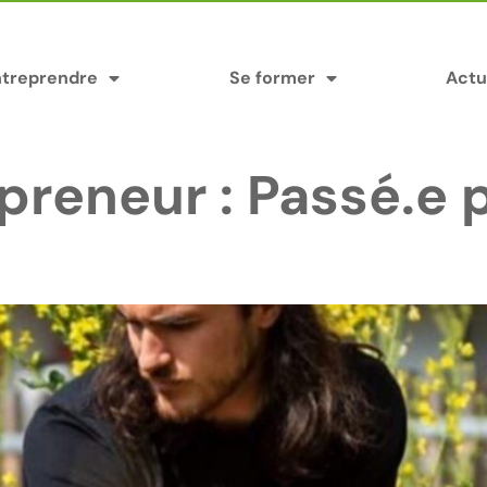
ntreprendre
Se former
Actu
epreneur :
Passé.e 