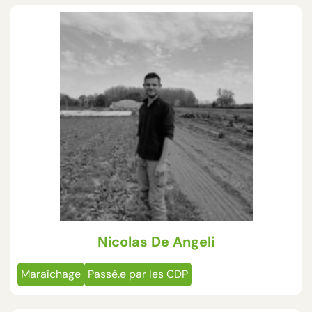
Nicolas De Angeli
Maraîchage
Passé.e par les CDP