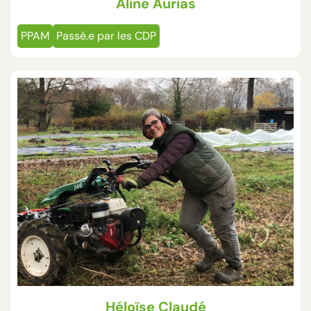
Aline Aurias
PPAM
Passé.e par les CDP
Héloïse Claudé