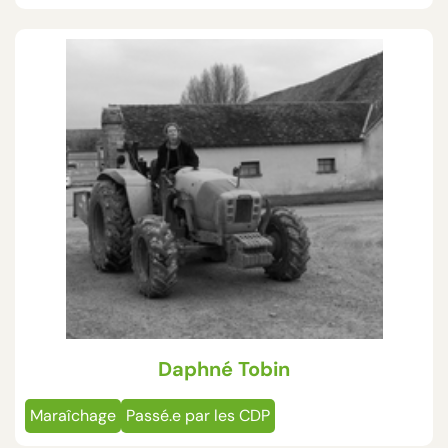
Daphné Tobin
Maraîchage
Passé.e par les CDP