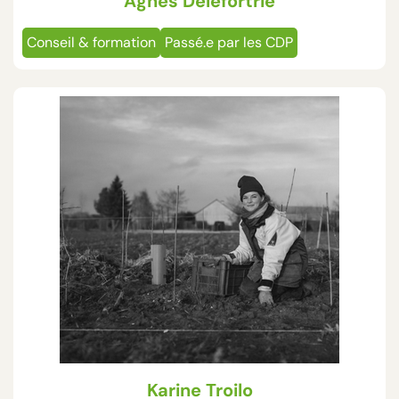
Agnès Delefortrie
Conseil & formation
Passé.e par les CDP
Karine Troilo