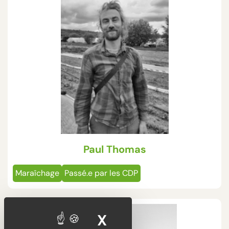
Paul Thomas
Maraîchage
Passé.e par les CDP
X
MASQUER LE BA