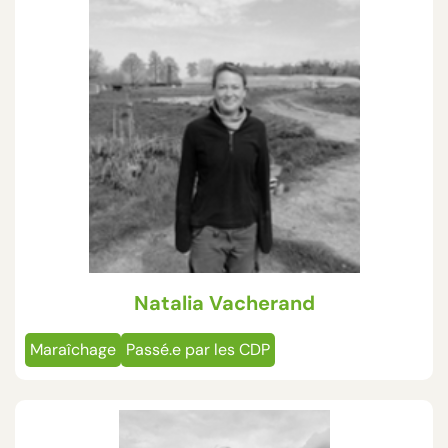
Natalia Vacherand
Maraîchage
Passé.e par les CDP