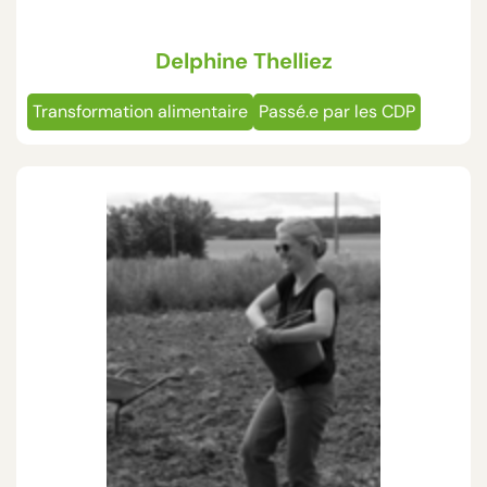
Delphine Thelliez
Transformation alimentaire
Passé.e par les CDP