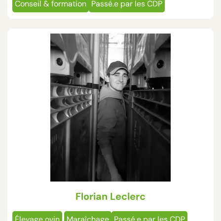
Conseil & formation
Passé.e par les CDP
Florian Leclerc
Élevage ovin
Maraîchage
Passé.e par les CDP