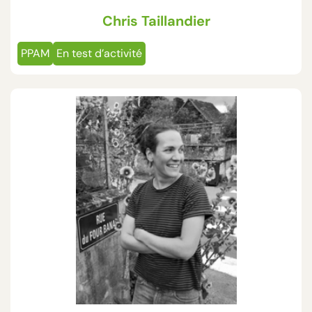
Chris Taillandier
PPAM
En test d’activité