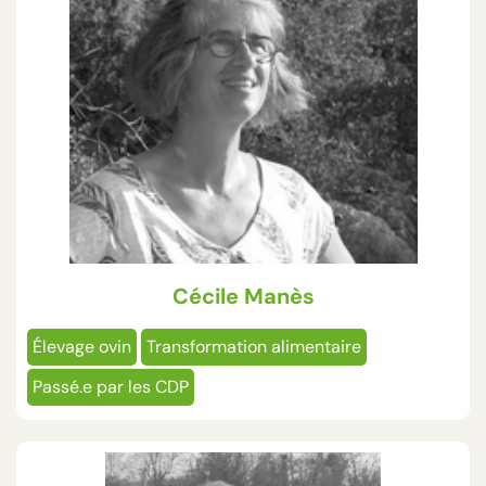
Cécile Manès
Élevage ovin
Transformation alimentaire
Passé.e par les CDP