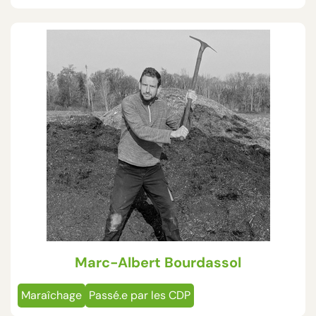
Marc-Albert Bourdassol
Maraîchage
Passé.e par les CDP