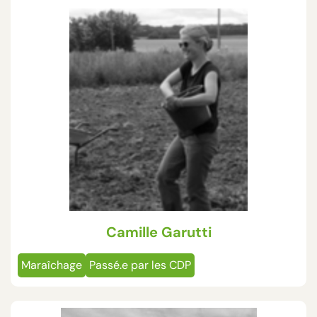
Camille Garutti
Maraîchage
Passé.e par les CDP