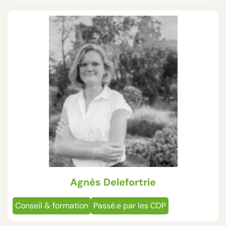
Agnès Delefortrie
Conseil & formation
Passé.e par les CDP