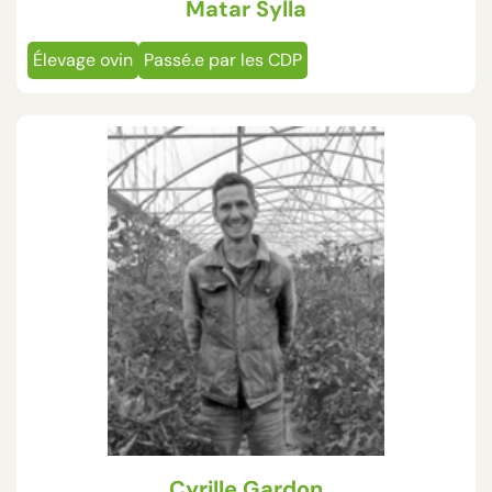
Matar Sylla
Élevage ovin
Passé.e par les CDP
Cyrille Gardon