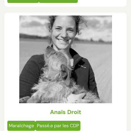
Anaïs Droit
Maraîchage
Passé.e par les CDP