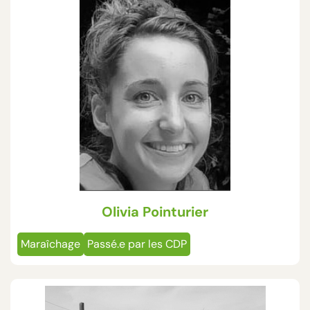
Olivia Pointurier
Maraîchage
Passé.e par les CDP