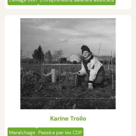
Karine Troilo
Maraîchage
Passé.e par les CDP