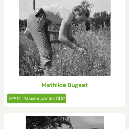
Mathilde Bugeat
PPAM
Passé.e par les CDP