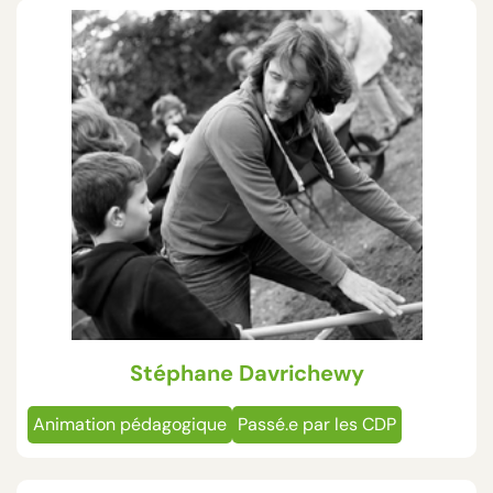
Stéphane Davrichewy
Animation pédagogique
Passé.e par les CDP