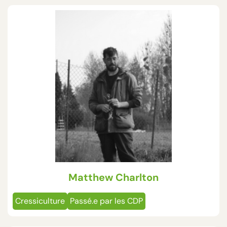
Matthew Charlton
Cressiculture
Passé.e par les CDP