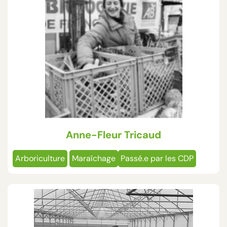
Anne-Fleur Tricaud
Arboriculture
Maraîchage
Passé.e par les CDP