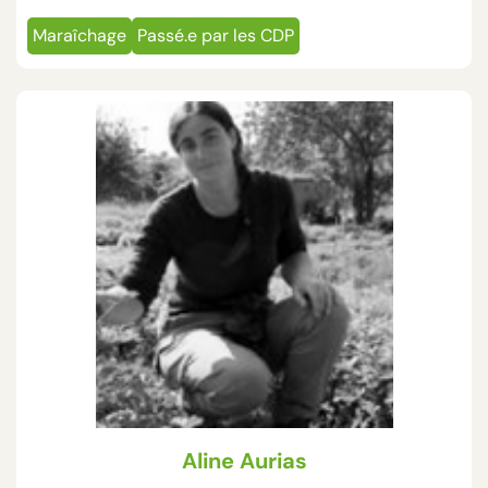
Maraîchage
Passé.e par les CDP
Aline Aurias