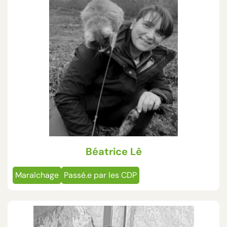
Béatrice Lê
Maraîchage
Passé.e par les CDP