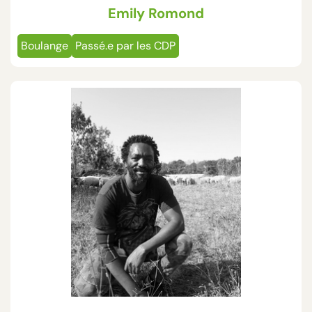
Emily Romond
Boulange
Passé.e par les CDP