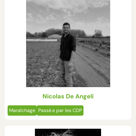
Nicolas De Angeli
Maraîchage
Passé.e par les CDP